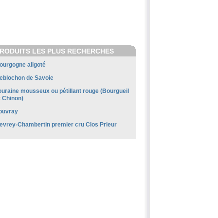
RODUITS LES PLUS RECHERCHES
ourgogne aligoté
eblochon de Savoie
ouraine mousseux ou pétillant rouge (Bourgueil
t Chinon)
ouvray
evrey-Chambertin premier cru Clos Prieur