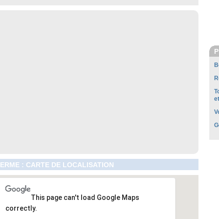
P
B
R
T
e
V
G
RME : CARTE DE LOCALISATION
This page can't load Google Maps
correctly.