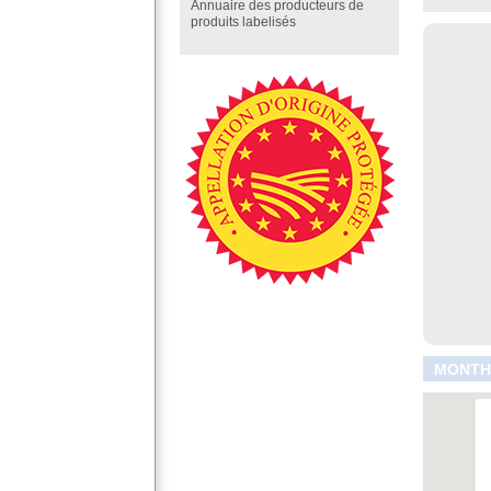
Annuaire des producteurs de
produits labelisés
MONTHE