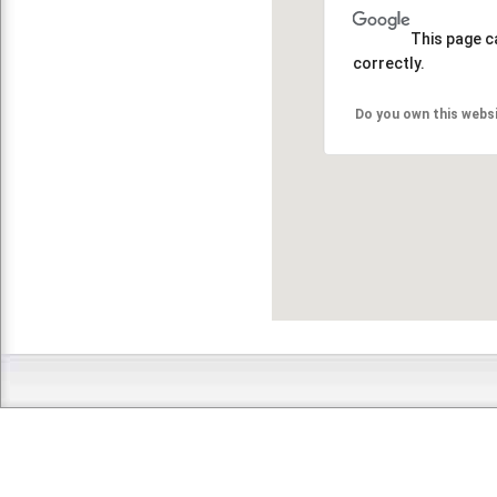
This page c
correctly.
Do you own this webs