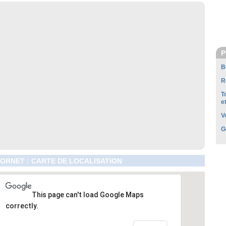
P
B
R
T
e
V
G
RNET : CARTE DE LOCALISATION
This page can't load Google Maps
correctly.