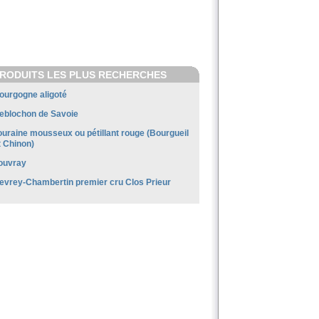
RODUITS LES PLUS RECHERCHES
ourgogne aligoté
eblochon de Savoie
ouraine mousseux ou pétillant rouge (Bourgueil
t Chinon)
ouvray
evrey-Chambertin premier cru Clos Prieur