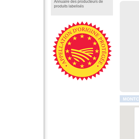
Annuaire des producteurs de
produits labelisés
MONTCO