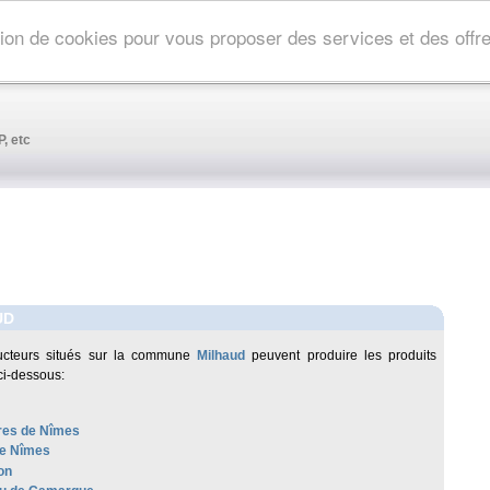
ation de cookies pour vous proposer des services et des off
, etc
UD
ucteurs situés sur la commune
Milhaud
peuvent produire les produits
ci-dessous:
res de Nîmes
de Nîmes
on