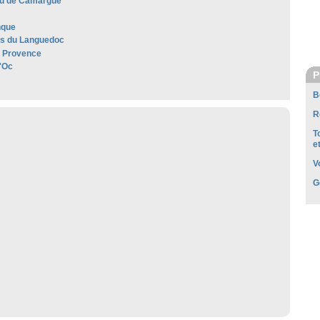
u de Camargue
nque
les du Languedoc
e Provence
'Oc
P
B
R
T
e
V
G