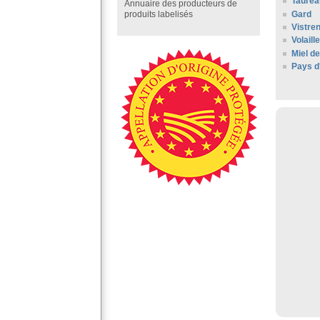
Taurea
Annuaire des producteurs de
Gard
produits labelisés
Vistre
Volail
Miel d
Pays d