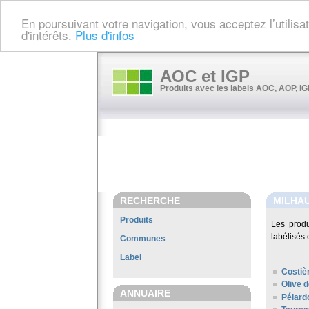
En poursuivant votre navigation, vous acceptez l’utilis
d'intérêts.
Plus d'infos
AOC et IGP
Produits avec les labels AOC, AOP, IGP
RECHERCHE
MILHA
Produits
Les prod
labélisés 
Communes
Label
Costiè
Olive 
ANNUAIRE
Pélard