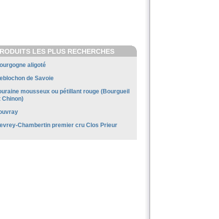
RODUITS LES PLUS RECHERCHES
ourgogne aligoté
eblochon de Savoie
ouraine mousseux ou pétillant rouge (Bourgueil
t Chinon)
ouvray
evrey-Chambertin premier cru Clos Prieur