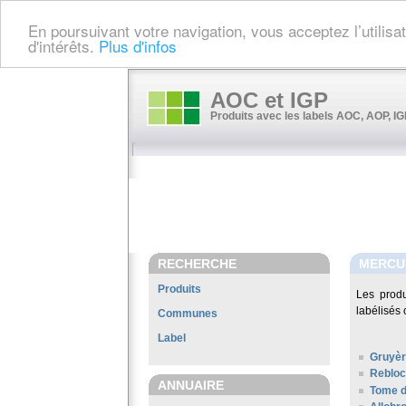
En poursuivant votre navigation, vous acceptez l’utilis
d'intérêts.
Plus d'infos
AOC et IGP
Produits avec les labels AOC, AOP, IGP
RECHERCHE
MERCU
Produits
Les prod
labélisés 
Communes
Label
Gruyè
Rebloc
ANNUAIRE
Tome 