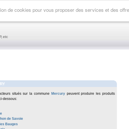
ation de cookies pour vous proposer des services et des off
, etc
RY
ucteurs situés sur la commune
Mercury
peuvent produire les produits
ci-dessous:
re
hon de Savoie
des Bauges