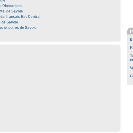
ogie
s Rhodaniens
al de Savoie
al français Est-Central
 de Savoie
 et poires de Savoie
P
B
R
T
e
V
G