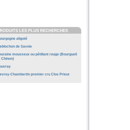
RODUITS LES PLUS RECHERCHES
ourgogne aligoté
eblochon de Savoie
ouraine mousseux ou pétillant rouge (Bourgueil
t Chinon)
ouvray
evrey-Chambertin premier cru Clos Prieur