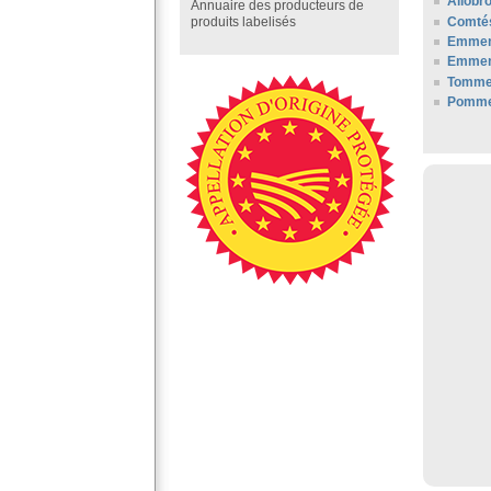
Allobr
Annuaire des producteurs de
Comté
produits labelisés
Emment
Emment
Tomme
Pommes