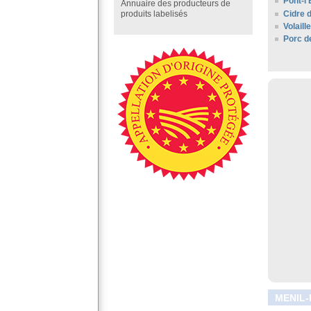
Pont-l
Annuaire des producteurs de
Cidre 
produits labelisés
Volail
Porc d
MENIL-