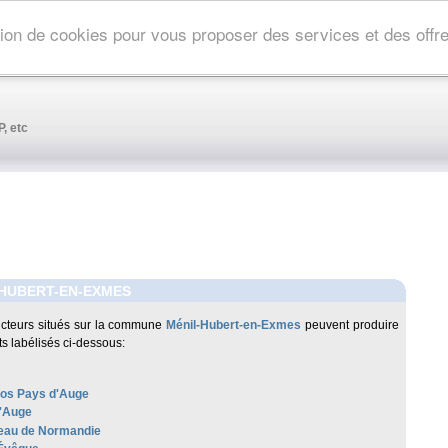
ation de cookies pour vous proposer des services et des off
, etc
-HUBERT-EN-EXMES
cteurs situés sur la commune
Ménil-Hubert-en-Exmes
peuvent produire
ts labélisés ci-dessous:
os Pays d'Auge
'Auge
au de Normandie