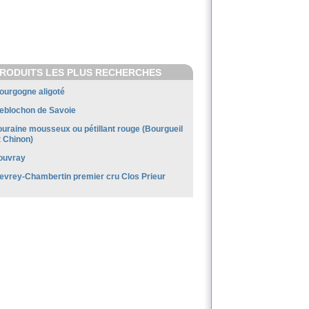
RODUITS LES PLUS RECHERCHES
ourgogne aligoté
eblochon de Savoie
ouraine mousseux ou pétillant rouge (Bourgueil
t Chinon)
ouvray
evrey-Chambertin premier cru Clos Prieur