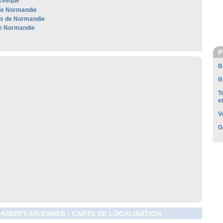
'Évêque
de Normandie
les de Normandie
e Normandie
P
B
R
T
e
V
G
HUBERT-EN-EXMES : CARTE DE LOCALISATION