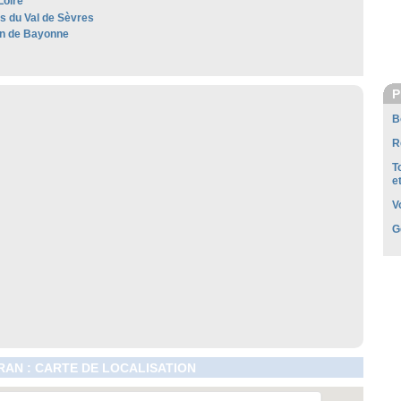
Loire
es du Val de Sèvres
n de Bayonne
P
B
R
T
e
V
G
AN : CARTE DE LOCALISATION