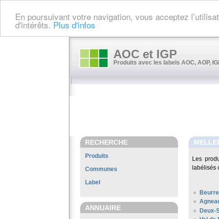
En poursuivant votre navigation, vous acceptez l’utilis
d'intérêts.
Plus d'infos
AOC et IGP
Produits avec les labels AOC, AOP, IGP
RECHERCHE
MELLE
Produits
Les prod
labélisés 
Communes
Label
Beurre
Agneau
ANNUAIRE
Deux-