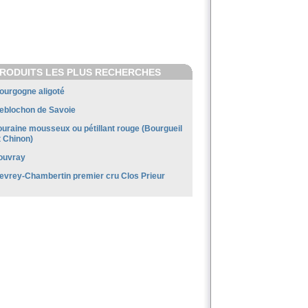
RODUITS LES PLUS RECHERCHES
ourgogne aligoté
eblochon de Savoie
ouraine mousseux ou pétillant rouge (Bourgueil
t Chinon)
ouvray
evrey-Chambertin premier cru Clos Prieur