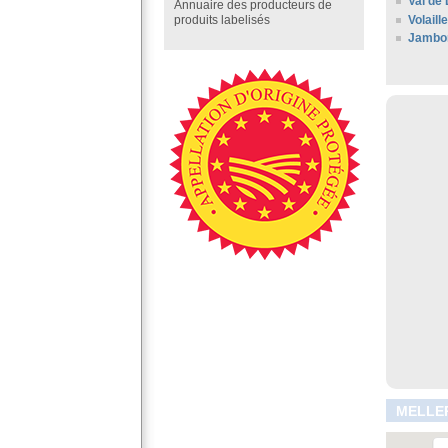
Val de 
Annuaire des producteurs de
Volaill
produits labelisés
Jambo
MELLER