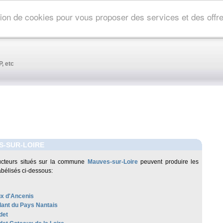
ation de cookies pour vous proposer des services et des off
, etc
S-SUR-LOIRE
ucteurs situés sur la commune
Mauves-sur-Loire
peuvent produire les
abélisés ci-dessous:
x d'Ancenis
lant du Pays Nantais
det