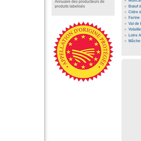
Muscad
Annuaire des producteurs de
Bœuf d
produits labelisés
Cidre 
Farine 
Val de 
Volaill
Loire A
Mâche 