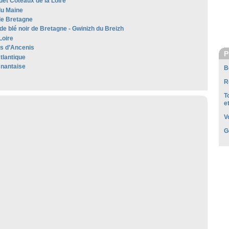
et Coteaux de la Loire
u Maine
de Bretagne
de blé noir de Bretagne - Gwinizh du Breizh
Loire
es d’Ancenis
P
tlantique
nantaise
B
R
T
e
V
G