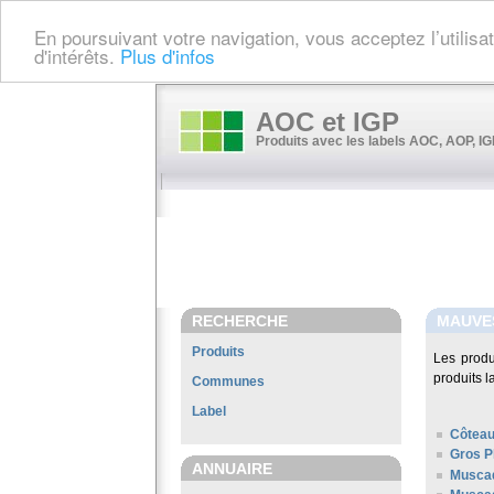
En poursuivant votre navigation, vous acceptez l’utilis
d'intérêts.
Plus d'infos
AOC et IGP
Produits avec les labels AOC, AOP, IGP
RECHERCHE
MAUVE
Produits
Les prod
produits l
Communes
Label
Côteau
Gros P
ANNUAIRE
Musca