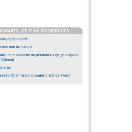
RODUITS LES PLUS RECHERCHES
ourgogne aligoté
eblochon de Savoie
ouraine mousseux ou pétillant rouge (Bourgueil
t Chinon)
ouvray
evrey-Chambertin premier cru Clos Prieur