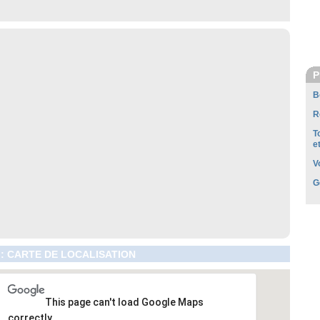
P
B
R
T
e
V
G
: CARTE DE LOCALISATION
This page can't load Google Maps
correctly.