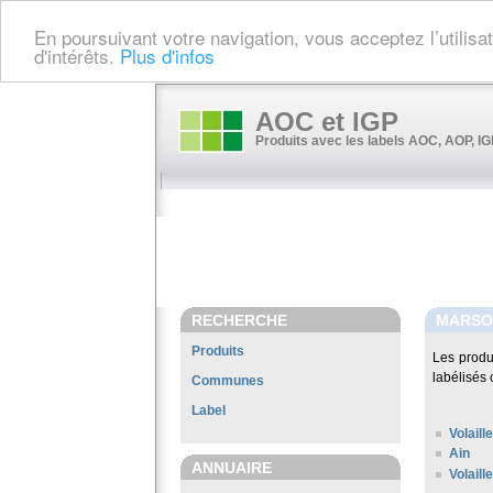
En poursuivant votre navigation, vous acceptez l’utilis
d'intérêts.
Plus d'infos
AOC et IGP
Produits avec les labels AOC, AOP, IGP
RECHERCHE
MARSO
Produits
Les produ
labélisés 
Communes
Label
Volail
Ain
ANNUAIRE
Volaill