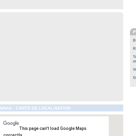
P
B
R
T
e
V
G
NAS : CARTE DE LOCALISATION
This page can't load Google Maps
correctly.