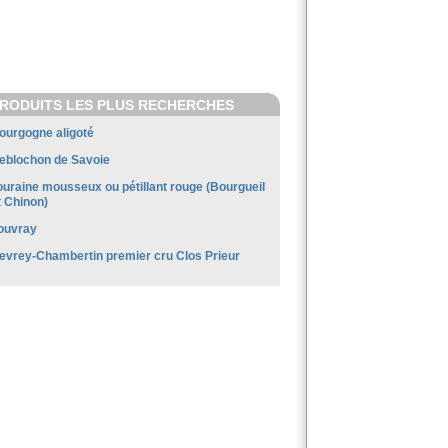
RODUITS LES PLUS RECHERCHES
ourgogne aligoté
eblochon de Savoie
ouraine mousseux ou pétillant rouge (Bourgueil
t Chinon)
ouvray
evrey-Chambertin premier cru Clos Prieur