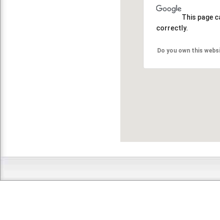
This page c
correctly.
Do you own this webs