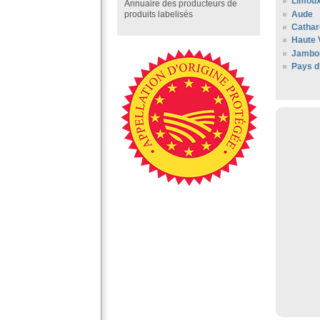
Limou
Annuaire des producteurs de
Aude
produits labelisés
Cathar
Haute 
Jambo
Pays d