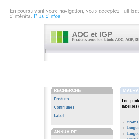
En poursuivant votre navigation, vous acceptez l’utilis
d'intérêts.
Plus d'infos
AOC et IGP
Produits avec les labels AOC, AOP, IGP
RECHERCHE
MALRA
Produits
Les prod
labélisés 
Communes
Label
Créman
Langu
ANNUAIRE
Langue