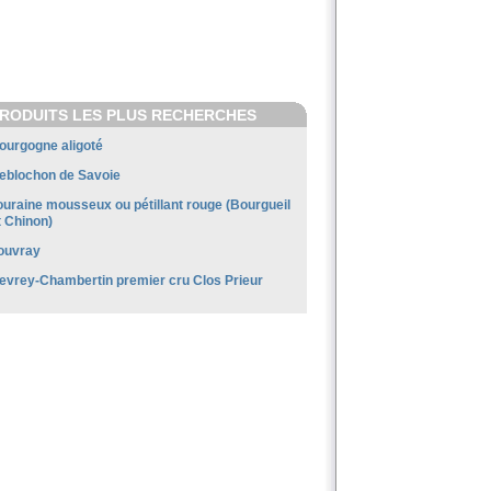
RODUITS LES PLUS RECHERCHES
ourgogne aligoté
eblochon de Savoie
ouraine mousseux ou pétillant rouge (Bourgueil
t Chinon)
ouvray
evrey-Chambertin premier cru Clos Prieur