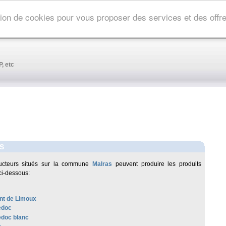
ation de cookies pour vous proposer des services et des off
, etc
S
ucteurs situés sur la commune
Malras
peuvent produire les produits
ci-dessous:
t de Limoux
edoc
doc blanc