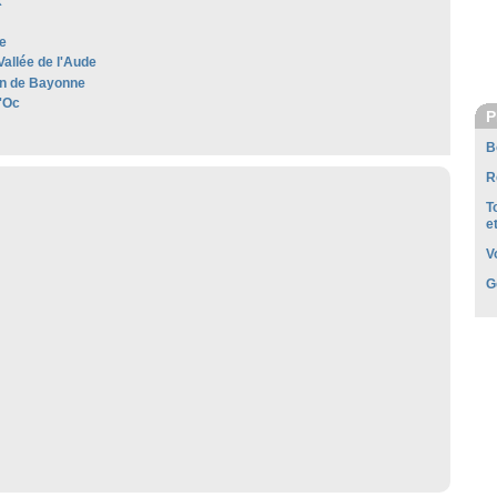
x
e
Vallée de l'Aude
n de Bayonne
'Oc
P
B
R
T
e
V
G