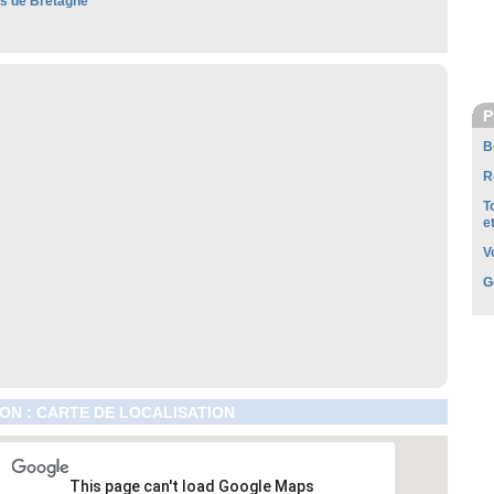
es de Bretagne
P
B
R
T
e
V
G
N : CARTE DE LOCALISATION
This page can't load Google Maps