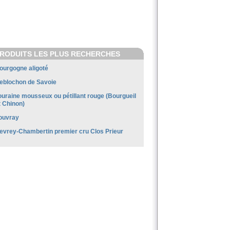
RODUITS LES PLUS RECHERCHES
ourgogne aligoté
eblochon de Savoie
ouraine mousseux ou pétillant rouge (Bourgueil
t Chinon)
ouvray
evrey-Chambertin premier cru Clos Prieur