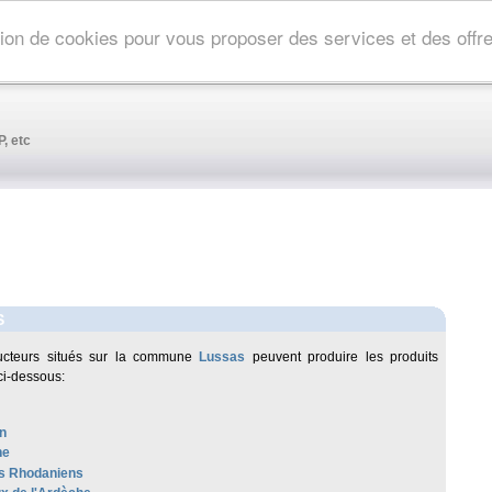
ation de cookies pour vous proposer des services et des off
, etc
S
ucteurs situés sur la commune
Lussas
peuvent produire les produits
ci-dessous:
n
he
s Rhodaniens