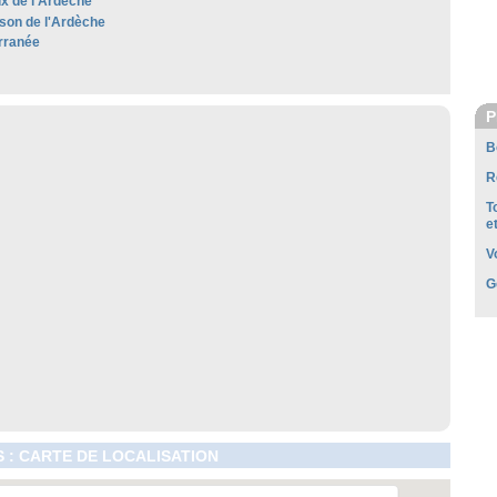
x de l'Ardèche
son de l'Ardèche
rranée
P
B
R
T
e
V
G
 : CARTE DE LOCALISATION