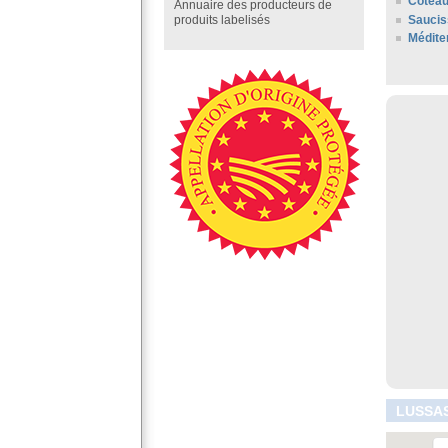
Coteau
Annuaire des producteurs de
Saucis
produits labelisés
Médite
LUSSAS