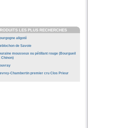
RODUITS LES PLUS RECHERCHES
ourgogne aligoté
eblochon de Savoie
ouraine mousseux ou pétillant rouge (Bourgueil
t Chinon)
ouvray
evrey-Chambertin premier cru Clos Prieur