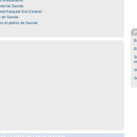
s Rhodaniens
al de Savoie
al français Est-Central
 de Savoie
 et poires de Savoie
P
B
R
T
e
V
G
ES : CARTE DE LOCALISATION