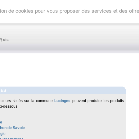
ation de cookies pour vous proposer des services et des off
, etc
GES
ucteurs situés sur la commune
Lucinges
peuvent produire les produits
ci-dessous:
re
hon de Savoie
ogie