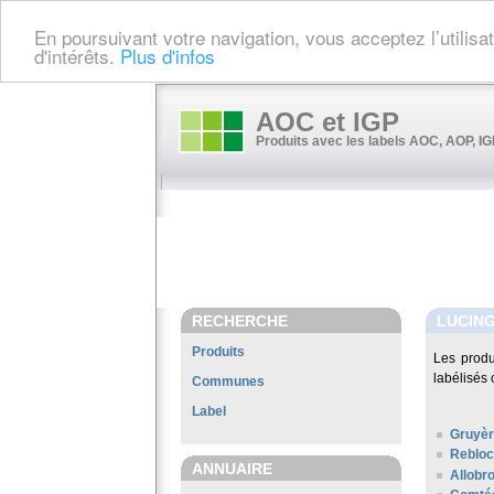
En poursuivant votre navigation, vous acceptez l’utilis
d'intérêts.
Plus d'infos
AOC et IGP
Produits avec les labels AOC, AOP, IGP
RECHERCHE
LUCIN
Produits
Les prod
labélisés 
Communes
Label
Gruyè
Rebloc
ANNUAIRE
Allobr