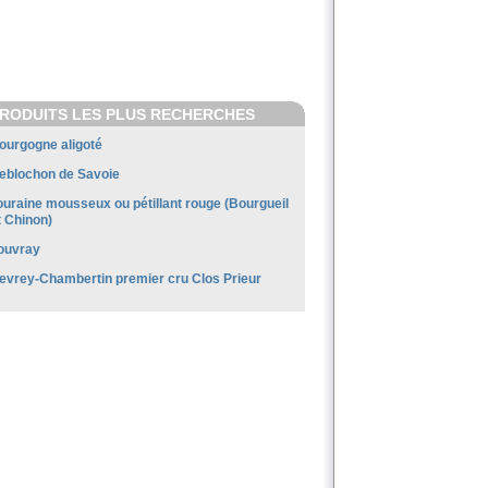
RODUITS LES PLUS RECHERCHES
ourgogne aligoté
eblochon de Savoie
ouraine mousseux ou pétillant rouge (Bourgueil
t Chinon)
ouvray
evrey-Chambertin premier cru Clos Prieur