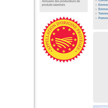
Comté
Annuaire des producteurs de
Emment
produits labelisés
Emment
Tomme
Pommes
LUCING