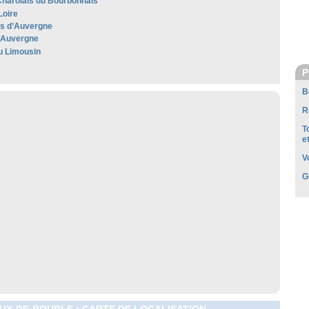
harolais du Bourbonnais
Loire
les d’Auvergne
'Auvergne
u Limousin
P
B
R
T
e
V
G
X-DE-BOUBLE : CARTE DE LOCALISATION