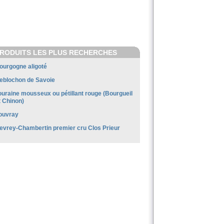
RODUITS LES PLUS RECHERCHES
ourgogne aligoté
eblochon de Savoie
ouraine mousseux ou pétillant rouge (Bourgueil
t Chinon)
ouvray
evrey-Chambertin premier cru Clos Prieur