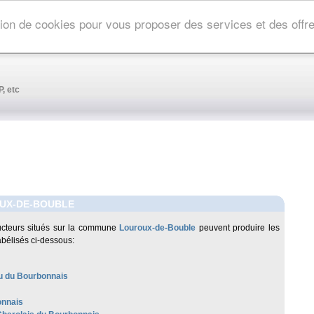
ation de cookies pour vous proposer des services et des off
, etc
UX-DE-BOUBLE
cteurs situés sur la commune
Louroux-de-Bouble
peuvent produire les
abélisés ci-dessous:
 du Bourbonnais
nnais