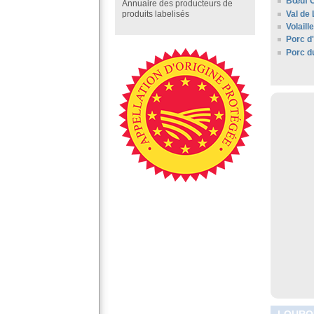
Bœuf C
Annuaire des producteurs de
Val de 
produits labelisés
Volail
Porc d
Porc d
LOUROU