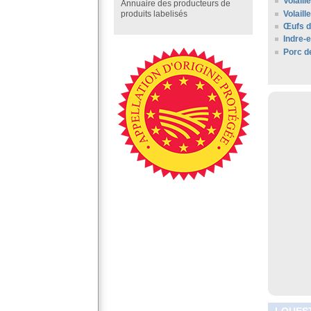
Volaill
Annuaire des producteurs de
Volaill
produits labelisés
Œufs d
Indre-e
Porc d
LOUEST