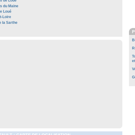
es de Loué
es du Maine
e Loué
t-Loire
e la Sarthe
P
B
R
T
e
V
G
AULT : CARTE DE LOCALISATION