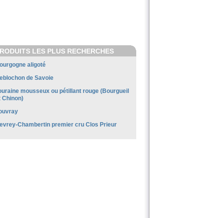
RODUITS LES PLUS RECHERCHES
ourgogne aligoté
eblochon de Savoie
ouraine mousseux ou pétillant rouge (Bourgueil
t Chinon)
ouvray
evrey-Chambertin premier cru Clos Prieur