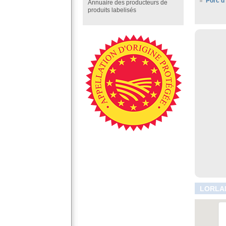
Porc d
Annuaire des producteurs de
produits labelisés
LORLAN