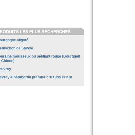
RODUITS LES PLUS RECHERCHES
ourgogne aligoté
eblochon de Savoie
ouraine mousseux ou pétillant rouge (Bourgueil
t Chinon)
ouvray
evrey-Chambertin premier cru Clos Prieur