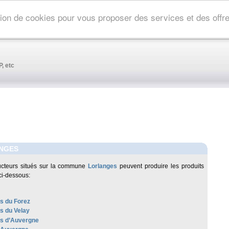
ation de cookies pour vous proposer des services et des off
, etc
NGES
ucteurs situés sur la commune
Lorlanges
peuvent produire les produits
ci-dessous:
es du Forez
es du Velay
les d’Auvergne