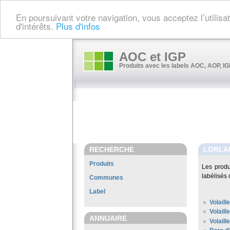
En poursuivant votre navigation, vous acceptez l’utilis
d'intérêts.
Plus d'infos
AOC et IGP
Produits avec les labels AOC, AOP, IGP
RECHERCHE
LORLA
Produits
Les prod
labélisés 
Communes
Label
Volaill
Volaill
ANNUAIRE
Volail