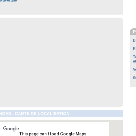
'Auvergne
P
B
R
T
e
V
G
GES : CARTE DE LOCALISATION
This page can't load Google Maps