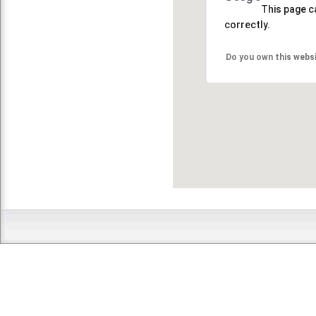
This page c
correctly.
Do you own this webs