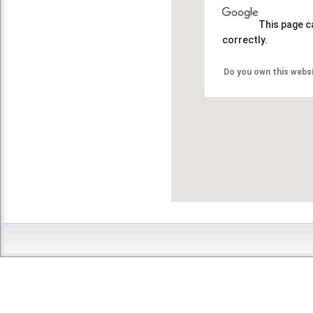
This page c
correctly.
Do you own this webs