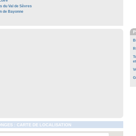
Loire
es du Val de Sèvres
n de Bayonne
P
B
R
T
e
V
G
NGES : CARTE DE LOCALISATION