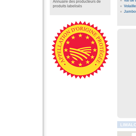
Val de 
Annuaire des producteurs de
Volaill
produits labelisés
Jambo
LIMALO