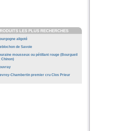
RODUITS LES PLUS RECHERCHES
ourgogne aligoté
eblochon de Savoie
ouraine mousseux ou pétillant rouge (Bourgueil
t Chinon)
ouvray
evrey-Chambertin premier cru Clos Prieur