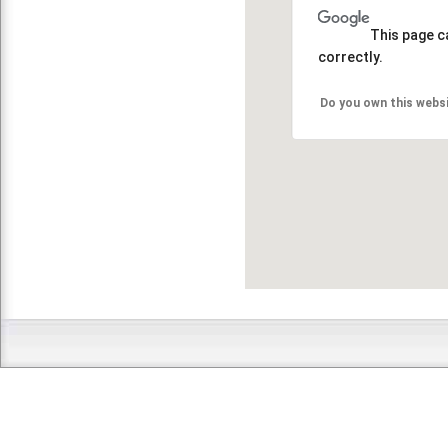
This page c
correctly.
Do you own this webs