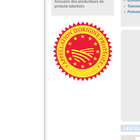
Emment
Annuaire des producteurs de
Tomme
produits labelisés
Pommes
LES VI