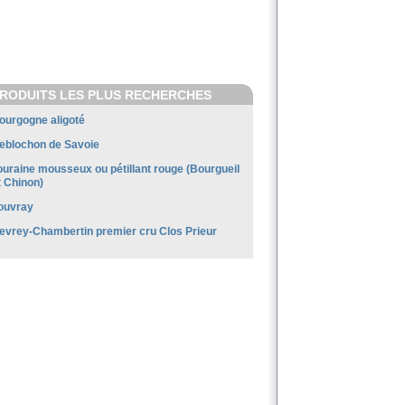
RODUITS LES PLUS RECHERCHES
ourgogne aligoté
eblochon de Savoie
ouraine mousseux ou pétillant rouge (Bourgueil
t Chinon)
ouvray
evrey-Chambertin premier cru Clos Prieur