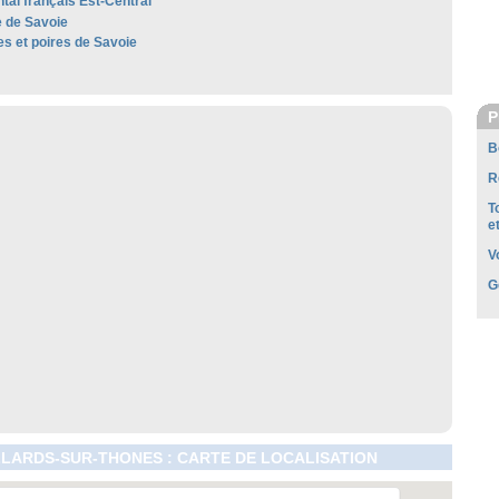
al français Est-Central
 de Savoie
 et poires de Savoie
P
B
R
T
e
V
G
LLARDS-SUR-THONES : CARTE DE LOCALISATION