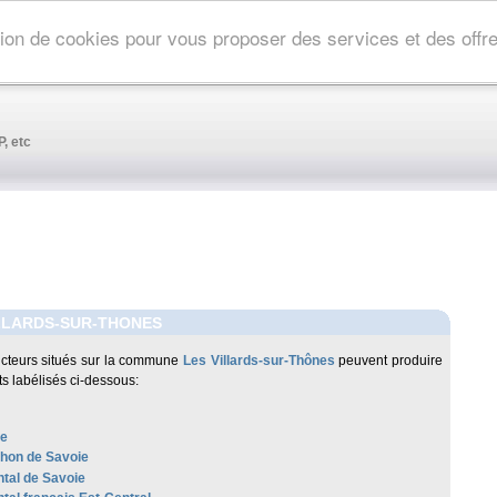
ation de cookies pour vous proposer des services et des off
, etc
LLARDS-SUR-THONES
cteurs situés sur la commune
Les Villards-sur-Thônes
peuvent produire
ts labélisés ci-dessous:
re
hon de Savoie
al de Savoie