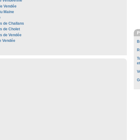
e vendéenne
e Vendée
u Maine
e
es de Challans
es de Cholet
P
les de Vendée
e Vendée
B
R
T
e
V
G