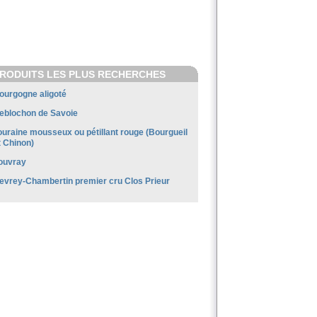
RODUITS LES PLUS RECHERCHES
ourgogne aligoté
eblochon de Savoie
ouraine mousseux ou pétillant rouge (Bourgueil
t Chinon)
ouvray
evrey-Chambertin premier cru Clos Prieur