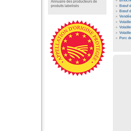
Brioch
Annuaire des producteurs de
Bœuf d
produits labelisés
Bœuf d
Vendé
Volaill
Volaill
Volail
Porc d