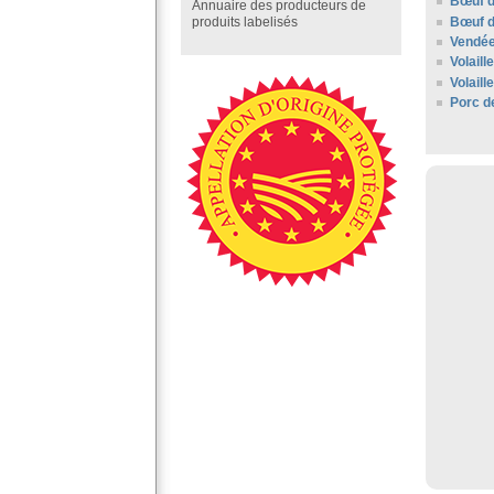
Bœuf d
Annuaire des producteurs de
Bœuf d
produits labelisés
Vendé
Volaill
Volail
Porc d