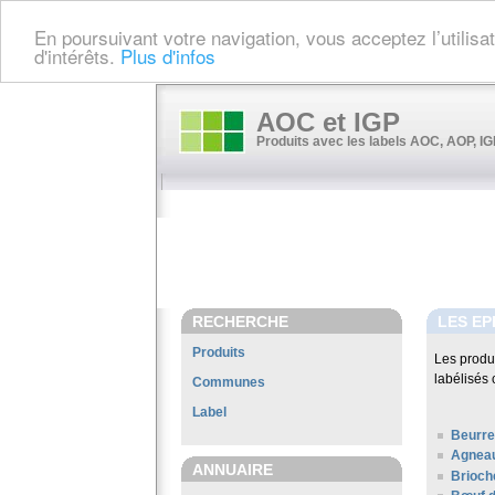
En poursuivant votre navigation, vous acceptez l’utilis
d'intérêts.
Plus d'infos
AOC et IGP
Produits avec les labels AOC, AOP, IGP
RECHERCHE
LES EP
Produits
Les produ
labélisés 
Communes
Label
Beurre
Agneau
ANNUAIRE
Brioch