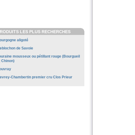
RODUITS LES PLUS RECHERCHES
ourgogne aligoté
eblochon de Savoie
ouraine mousseux ou pétillant rouge (Bourgueil
t Chinon)
ouvray
evrey-Chambertin premier cru Clos Prieur