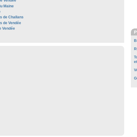
e Vendée
u Maine
e
es de Challans
les de Vendée
e Vendée
P
B
R
T
e
V
G