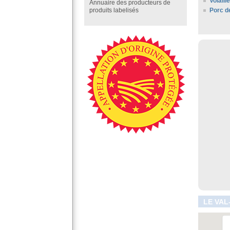
Volail
Annuaire des producteurs de
Porc d
produits labelisés
LE VAL