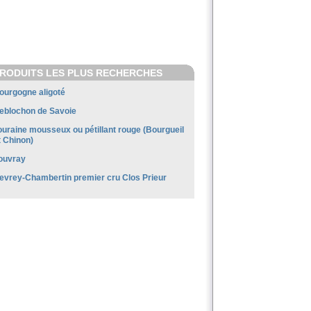
RODUITS LES PLUS RECHERCHES
ourgogne aligoté
eblochon de Savoie
ouraine mousseux ou pétillant rouge (Bourgueil
t Chinon)
ouvray
evrey-Chambertin premier cru Clos Prieur