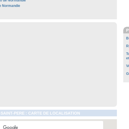
les de Normandie
e Normandie
P
B
R
T
e
V
G
-SAINT-PERE : CARTE DE LOCALISATION