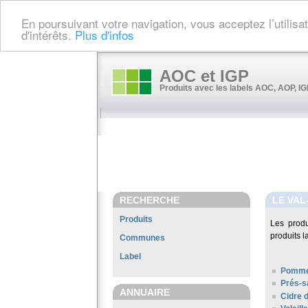
En poursuivant votre navigation, vous acceptez l’utilis
d'intérêts.
Plus d'infos
AOC et IGP
Produits avec les labels AOC, AOP, IGP
RECHERCHE
LE VAL
Produits
Les prod
produits l
Communes
Label
Pomme
Prés-s
ANNUAIRE
Cidre 