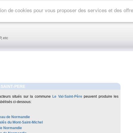
ation de cookies pour vous proposer des services et des off
, etc
-SAINT-PERE
ucteurs situés sur la commune
Le Val-Saint-Père
peuvent produire les
abélisés ci-dessous:
au de Normandie
alés du Mont-Saint-Michel
de Normandie