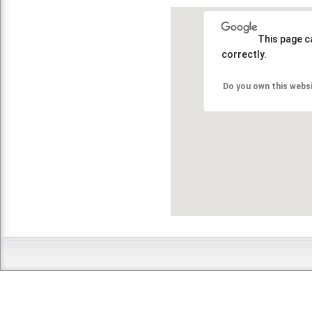
This page c
correctly.
Do you own this webs