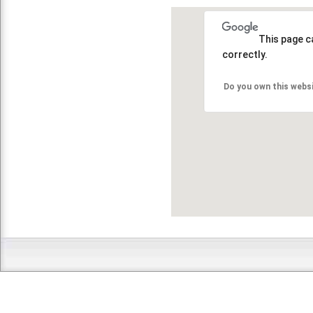
This page c
correctly.
Do you own this webs