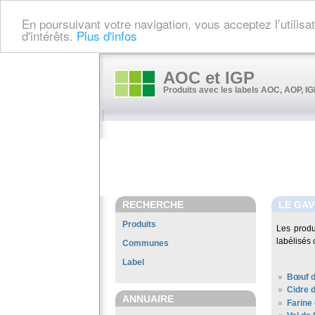
En poursuivant votre navigation, vous acceptez l’utilis
d'intérêts.
Plus d'infos
AOC et IGP
Produits avec les labels AOC, AOP, IGP
RECHERCHE
LE GA
Produits
Les prod
labélisés 
Communes
Label
Bœuf d
Cidre 
ANNUAIRE
Farine 