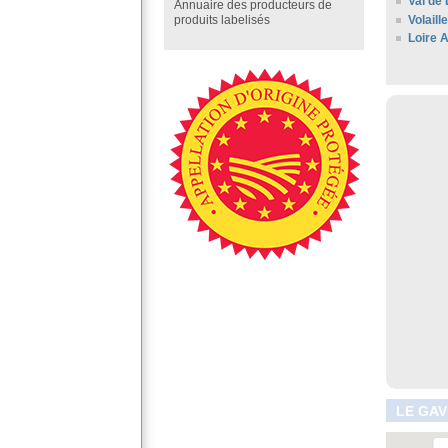
Val de 
Annuaire des producteurs de
Volaill
produits labelisés
Loire A
LE GAV