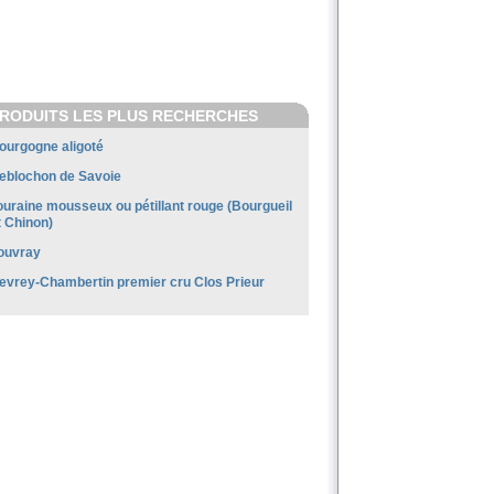
RODUITS LES PLUS RECHERCHES
ourgogne aligoté
eblochon de Savoie
ouraine mousseux ou pétillant rouge (Bourgueil
t Chinon)
ouvray
evrey-Chambertin premier cru Clos Prieur