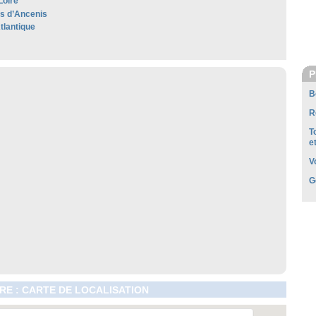
Loire
es d’Ancenis
tlantique
P
B
R
T
e
V
G
RE : CARTE DE LOCALISATION