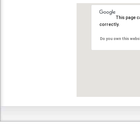
This page c
correctly.
Do you own this webs