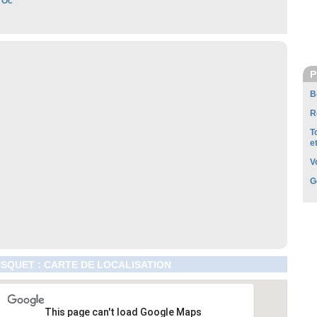
'Oc
P
B
R
T
e
V
G
SQUET : CARTE DE LOCALISATION
This page can't load Google Maps