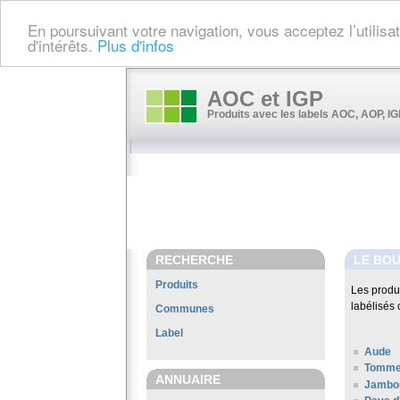
En poursuivant votre navigation, vous acceptez l’utilis
d'intérêts.
Plus d'infos
AOC et IGP
Produits avec les labels AOC, AOP, IGP
RECHERCHE
LE BO
Produits
Les produ
labélisés 
Communes
Label
Aude
Tomme
ANNUAIRE
Jambo