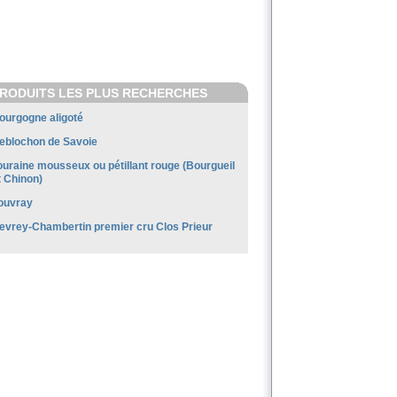
RODUITS LES PLUS RECHERCHES
ourgogne aligoté
eblochon de Savoie
ouraine mousseux ou pétillant rouge (Bourgueil
t Chinon)
ouvray
evrey-Chambertin premier cru Clos Prieur