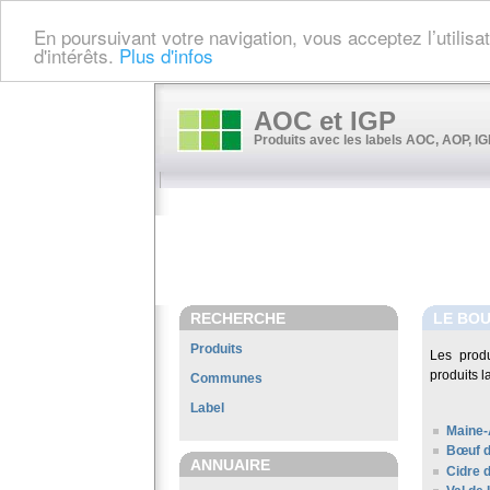
En poursuivant votre navigation, vous acceptez l’utilis
d'intérêts.
Plus d'infos
AOC et IGP
Produits avec les labels AOC, AOP, IGP
RECHERCHE
LE BOU
Produits
Les prod
produits l
Communes
Label
Maine-
Bœuf d
ANNUAIRE
Cidre 