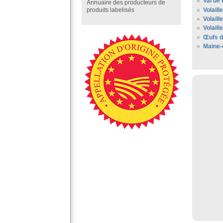
Val de 
Annuaire des producteurs de
Volaill
produits labelisés
Volaill
Volaill
Œufs d
Maine-