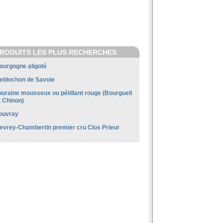
RODUITS LES PLUS RECHERCHES
ourgogne aligoté
eblochon de Savoie
ouraine mousseux ou pétillant rouge (Bourgueil
t Chinon)
ouvray
evrey-Chambertin premier cru Clos Prieur