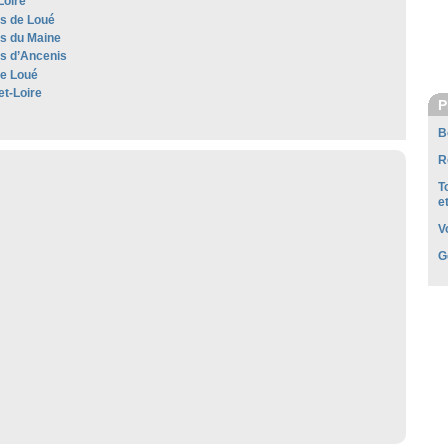
Loire
es de Loué
es du Maine
es d’Ancenis
e Loué
et-Loire
P
B
R
T
e
V
G