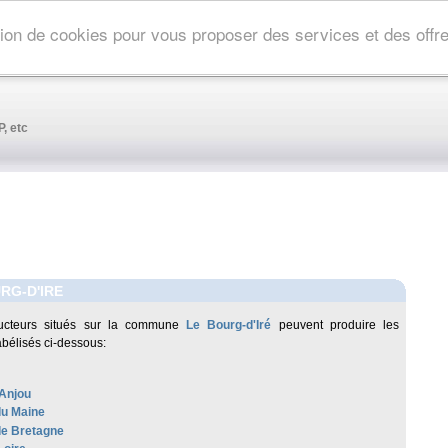
ation de cookies pour vous proposer des services et des off
, etc
RG-D'IRE
ucteurs situés sur la commune
Le Bourg-d'Iré
peuvent produire les
abélisés ci-dessous:
Anjou
u Maine
de Bretagne