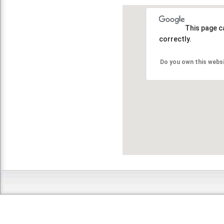
This page c
correctly.
Do you own this webs