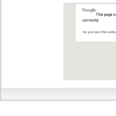
This page c
correctly.
Do you own this webs