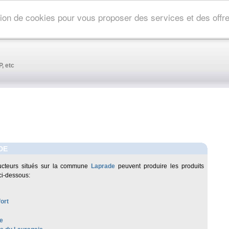
ation de cookies pour vous proposer des services et des off
, etc
DE
ucteurs situés sur la commune
Laprade
peuvent produire les produits
ci-dessous:
ort
e