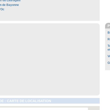
es du Lauragais
n de Bayonne
'Oc
P
B
R
T
e
V
G
E : CARTE DE LOCALISATION