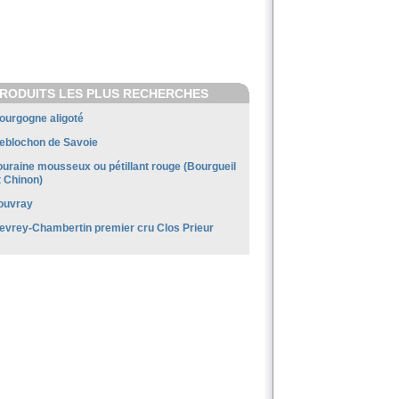
RODUITS LES PLUS RECHERCHES
ourgogne aligoté
eblochon de Savoie
ouraine mousseux ou pétillant rouge (Bourgueil
t Chinon)
ouvray
evrey-Chambertin premier cru Clos Prieur