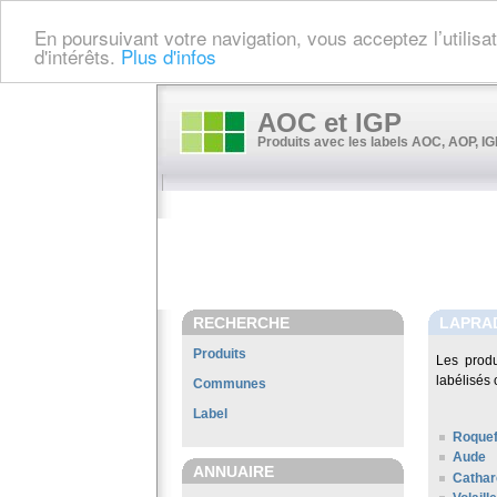
En poursuivant votre navigation, vous acceptez l’utilis
d'intérêts.
Plus d'infos
AOC et IGP
Produits avec les labels AOC, AOP, IGP
RECHERCHE
LAPRA
Produits
Les prod
labélisés 
Communes
Label
Roquef
Aude
ANNUAIRE
Cathar