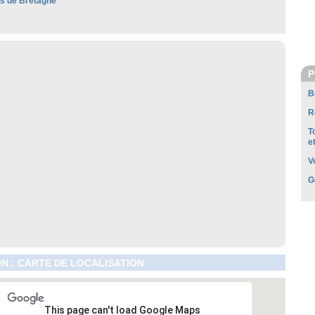
es de Bretagne
P
B
R
T
e
V
G
N : CARTE DE LOCALISATION
This page can't load Google Maps