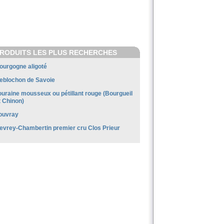
RODUITS LES PLUS RECHERCHES
ourgogne aligoté
eblochon de Savoie
ouraine mousseux ou pétillant rouge (Bourgueil
t Chinon)
ouvray
evrey-Chambertin premier cru Clos Prieur