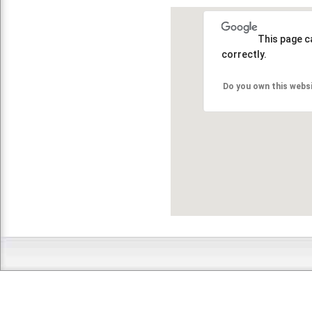
This page c
correctly.
Do you own this webs