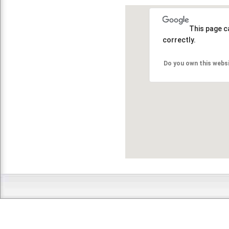
This page c
correctly.
Do you own this webs