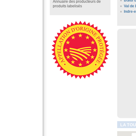
Bœuf d
Annuaire des producteurs de
Val de 
produits labelisés
Indre-e
LA TOU