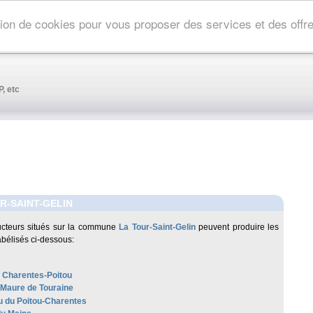
ation de cookies pour vous proposer des services et des off
, etc
R-SAINT-GELIN
cteurs situés sur la commune
La Tour-Saint-Gelin
peuvent produire les
abélisés ci-dessous:
 Charentes-Poitou
-Maure de Touraine
 du Poitou-Charentes