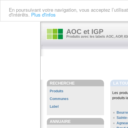
En poursuivant votre navigation, vous acceptez l’utilis
d'intérêts.
Plus d'infos
AOC et IGP
Produits avec les labels AOC, AOP, IGP
RECHERCHE
LA TOU
Produits
Les produ
produits l
Communes
Label
Beurre
Sainte
ANNUAIRE
Agneau