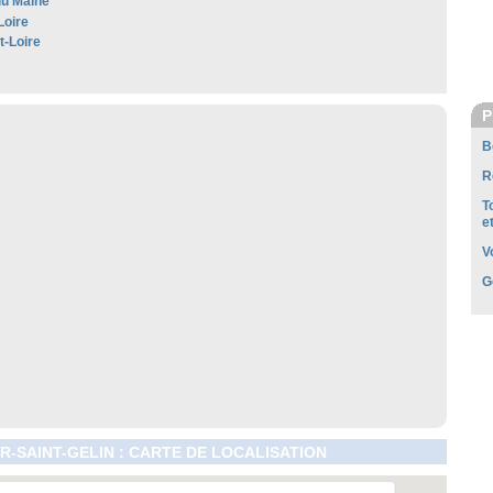
u Maine
Loire
t-Loire
P
B
R
T
e
V
G
R-SAINT-GELIN : CARTE DE LOCALISATION