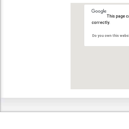
This page c
correctly.
Do you own this webs