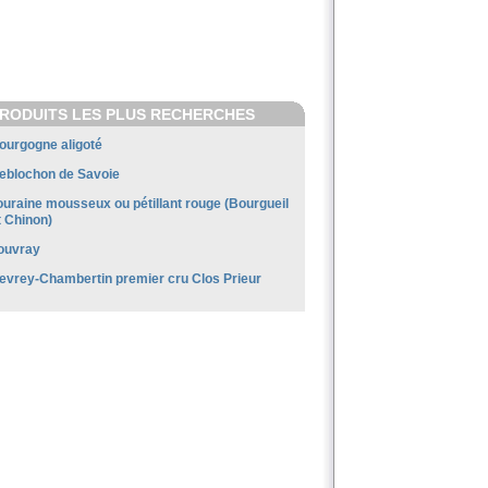
RODUITS LES PLUS RECHERCHES
ourgogne aligoté
eblochon de Savoie
ouraine mousseux ou pétillant rouge (Bourgueil
t Chinon)
ouvray
evrey-Chambertin premier cru Clos Prieur