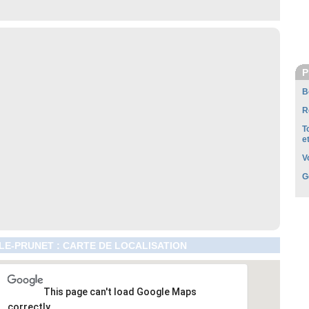
P
B
R
T
e
V
G
LE-PRUNET : CARTE DE LOCALISATION
This page can't load Google Maps
correctly.