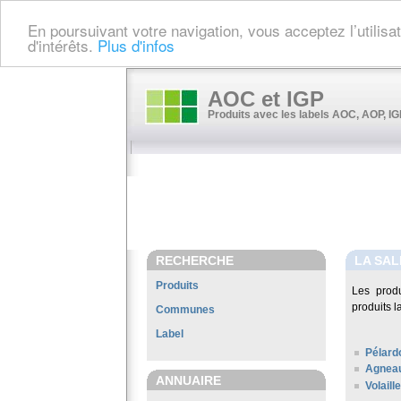
En poursuivant votre navigation, vous acceptez l’utilis
d'intérêts.
Plus d'infos
AOC et IGP
Produits avec les labels AOC, AOP, IGP
RECHERCHE
LA SAL
Produits
Les prod
produits l
Communes
Label
Pélard
Agneau
ANNUAIRE
Volail