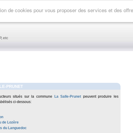
ation de cookies pour vous proposer des services et des off
, etc
LE-PRUNET
ucteurs situés sur la commune
La Salle-Prunet
peuvent produire les
abélisés ci-dessous:
on
 de Lozère
les du Languedoc