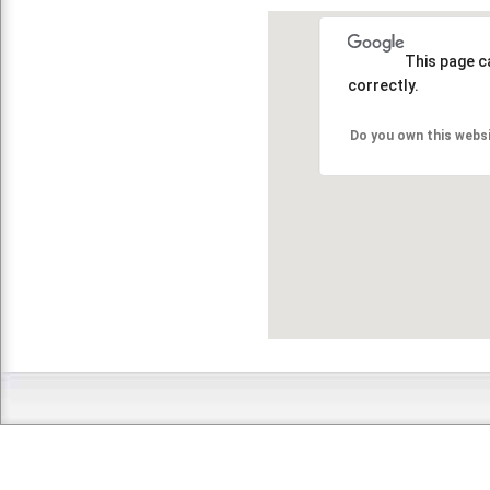
This page c
correctly.
Do you own this webs