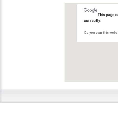
This page c
correctly.
Do you own this webs