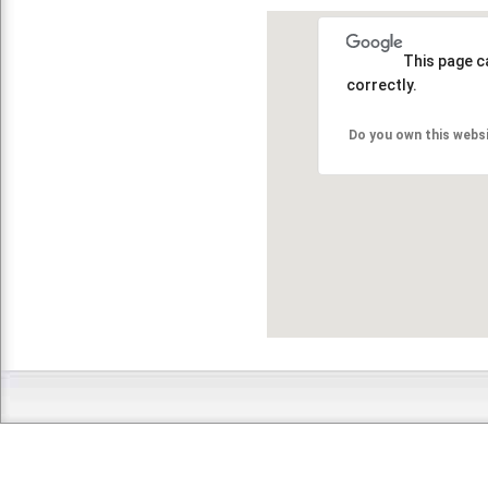
This page c
correctly.
Do you own this webs