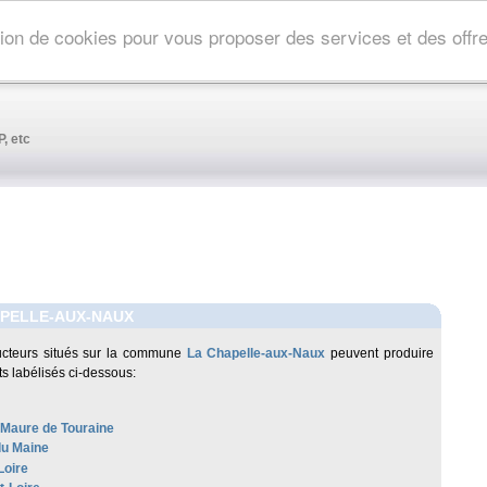
ation de cookies pour vous proposer des services et des off
, etc
APELLE-AUX-NAUX
ucteurs situés sur la commune
La Chapelle-aux-Naux
peuvent produire
ts labélisés ci-dessous:
-Maure de Touraine
u Maine
Loire