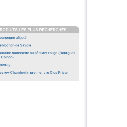
RODUITS LES PLUS RECHERCHES
ourgogne aligoté
eblochon de Savoie
ouraine mousseux ou pétillant rouge (Bourgueil
t Chinon)
ouvray
evrey-Chambertin premier cru Clos Prieur