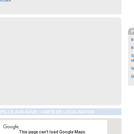
t-Loire
P
B
R
T
e
V
G
PELLE-AUX-NAUX : CARTE DE LOCALISATION
This page can't load Google Maps