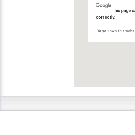
This page c
correctly.
Do you own this webs