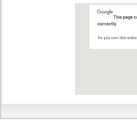
This page c
correctly.
Do you own this webs