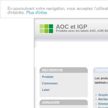
En poursuivant votre navigation, vous acceptez l’utilis
d'intérêts.
Plus d'infos
AOC et IGP
Produits avec les labels AOC, AOP, IGP
RECHERCHE
HAUTE
Produits
Les produ
labélisés 
Communes
Label
Gruyè
Morbie
ANNUAIRE
Emment