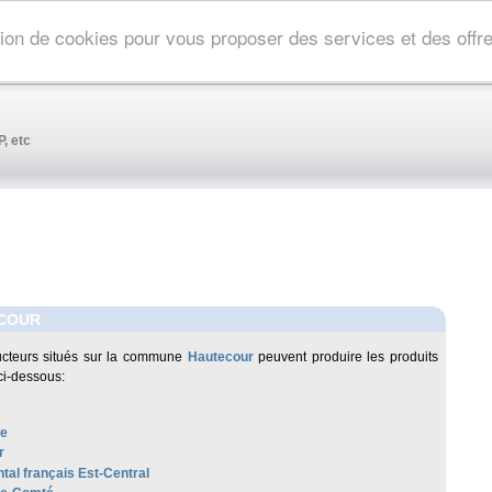
ation de cookies pour vous proposer des services et des off
, etc
COUR
cteurs situés sur la commune
Hautecour
peuvent produire les produits
ci-dessous:
re
r
al français Est-Central