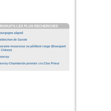
RODUITS LES PLUS RECHERCHES
ourgogne aligoté
eblochon de Savoie
ouraine mousseux ou pétillant rouge (Bourgueil
t Chinon)
ouvray
evrey-Chambertin premier cru Clos Prieur