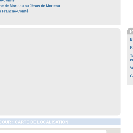
he-Comté
se de Morteau ou Jésus de Morteau
e Franche-Comté
P
B
R
T
e
V
G
OUR : CARTE DE LOCALISATION