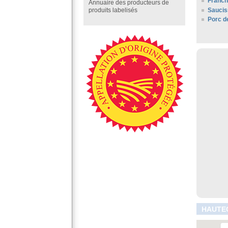
Franc
Annuaire des producteurs de
Saucis
produits labelisés
Porc d
HAUTEC