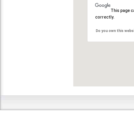
This page c
correctly.
Do you own this webs