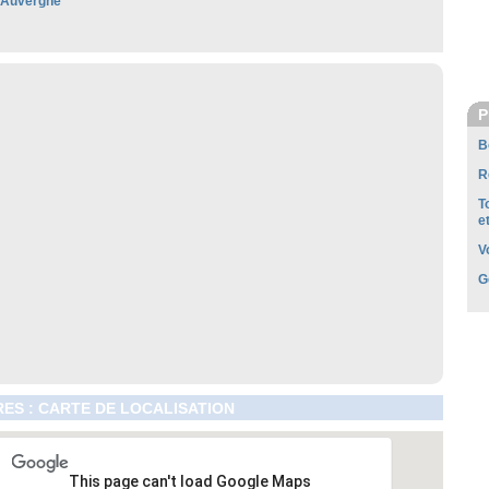
'Auvergne
P
B
R
T
e
V
G
ES : CARTE DE LOCALISATION
This page can't load Google Maps