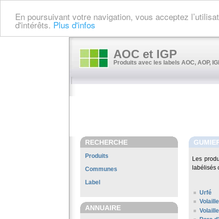
En poursuivant votre navigation, vous acceptez l’utilis
d'intérêts.
Plus d'infos
AOC et IGP
Produits avec les labels AOC, AOP, IGP
RECHERCHE
GUMIE
Produits
Les prod
labélisés 
Communes
Label
Urfé
Volaill
ANNUAIRE
Volail