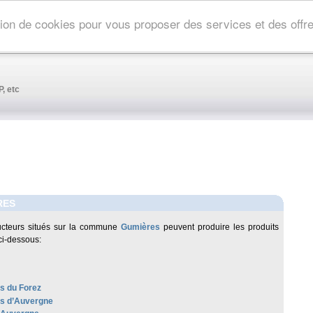
ation de cookies pour vous proposer des services et des off
, etc
RES
ucteurs situés sur la commune
Gumières
peuvent produire les produits
ci-dessous:
es du Forez
les d’Auvergne