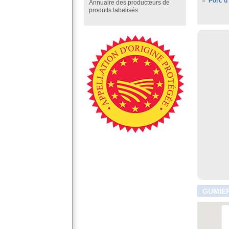
Porc d
Annuaire des producteurs de
produits labelisés
GUMIER