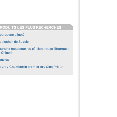
RODUITS LES PLUS RECHERCHES
ourgogne aligoté
eblochon de Savoie
ouraine mousseux ou pétillant rouge (Bourgueil
t Chinon)
ouvray
evrey-Chambertin premier cru Clos Prieur